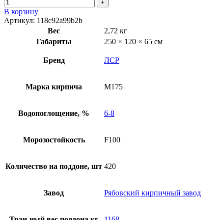
В корзину
Артикул:
118c92a99b2b
Вес
2,72 кг
Габариты
250 × 120 × 65 см
Бренд
ЛСР
Марка кирпича
М175
Водопоглощение, %
6-8
Морозостойкость
F100
Количество на поддоне, шт
420
Завод
Рябовский кирпичный завод
Тран-ный вес поддона,кг
1168