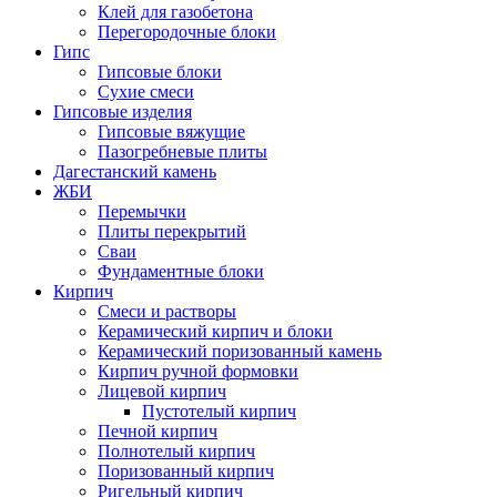
Клей для газобетона
Перегородочные блоки
Гипс
Гипсовые блоки
Сухие смеси
Гипсовые изделия
Гипсовые вяжущие
Пазогребневые плиты
Дагестанский камень
ЖБИ
Перемычки
Плиты перекрытий
Сваи
Фундаментные блоки
Кирпич
Cмеси и растворы
Керамический кирпич и блоки
Керамический поризованный камень
Кирпич ручной формовки
Лицевой кирпич
Пустотелый кирпич
Печной кирпич
Полнотелый кирпич
Поризованный кирпич
Ригельный кирпич