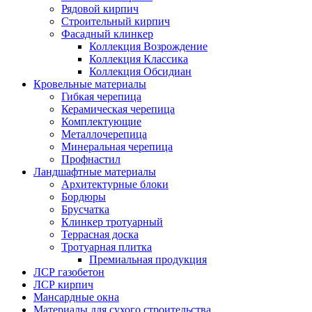
Рядовой кирпич
Строительный кирпич
Фасадный клинкер
Коллекция Возрождение
Коллекция Классика
Коллекция Обсидиан
Кровельные материалы
Гибкая черепица
Керамическая черепица
Комплектующие
Металлочерепица
Минеральная черепица
Профнастил
Ландшафтные материалы
Архитектурные блоки
Бордюры
Брусчатка
Клинкер тротуарный
Террасная доска
Тротуарная плитка
Премиальная продукция
ЛСР газобетон
ЛСР кирпич
Мансардные окна
Материалы для сухого строительства