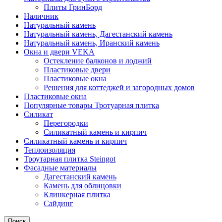
Плиты ГринБорд
Наличник
Натуральный камень
Натуральный камень, Дагестанский камень
Натуральный камень, Иранский камень
Окна и двери VEKA
Остекление балконов и лоджий
Пластиковые двери
Пластиковые окна
Решения для коттеджей и загородных домов
Пластиковые окна
Популярные товары Тротуарная плитка
Силикат
Перегородки
Силикатный камень и кирпич
Силикатный камень и кирпич
Теплоизоляция
Троутарная плитка Steingot
Фасадные материалы
Дагестанский камень
Камень для облицовки
Клинкерная плитка
Сайдинг
Поиск