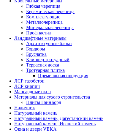
Кровельные материалы
Гибкая черепица
Керамическая черепица
Комплектующие
Металлочерепица
Минеральная черепица
Профнастил
Ландшафтные материалы
Архитектурные блоки
Бордюры
Брусчатка
Клинкер тротуарный
Террасная доска
Тротуарная плитка
Премиальная продукция
ЛСР газобетон
ЛСР кирпич
Мансардные окна
Материалы для сухого строительства
Плиты ГринБорд
Наличник
Натуральный камень
Натуральный камень, Дагестанский камень
Натуральный камень, Иранский камень
Окна и двери VEKA