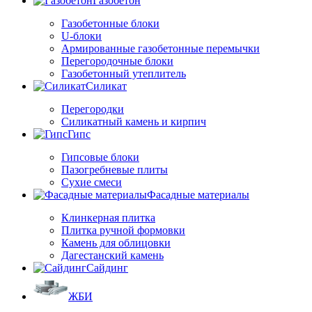
Газобетон
Газобетонные блоки
U-блоки
Армированные газобетонные перемычки
Перегородочные блоки
Газобетонный утеплитель
Силикат
Перегородки
Силикатный камень и кирпич
Гипс
Гипсовые блоки
Пазогребневые плиты
Сухие смеси
Фасадные материалы
Клинкерная плитка
Плитка ручной формовки
Камень для облицовки
Дагестанский камень
Сайдинг
ЖБИ