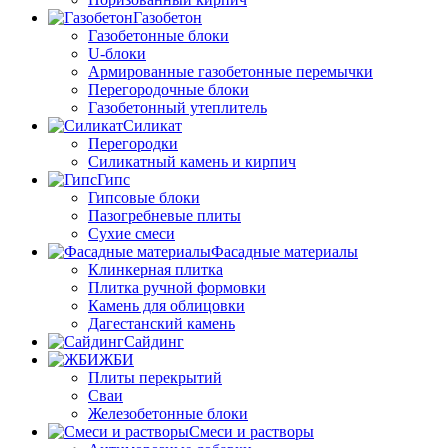
Газобетон
Газобетонные блоки
U-блоки
Армированные газобетонные перемычки
Перегородочные блоки
Газобетонный утеплитель
Силикат
Перегородки
Силикатный камень и кирпич
Гипс
Гипсовые блоки
Пазогребневые плиты
Сухие смеси
Фасадные материалы
Клинкерная плитка
Плитка ручной формовки
Камень для облицовки
Дагестанский камень
Сайдинг
ЖБИ
Плиты перекрытий
Сваи
Железобетонные блоки
Cмеси и растворы