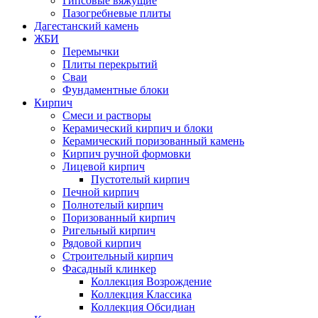
Гипсовые вяжущие
Пазогребневые плиты
Дагестанский камень
ЖБИ
Перемычки
Плиты перекрытий
Сваи
Фундаментные блоки
Кирпич
Cмеси и растворы
Керамический кирпич и блоки
Керамический поризованный камень
Кирпич ручной формовки
Лицевой кирпич
Пустотелый кирпич
Печной кирпич
Полнотелый кирпич
Поризованный кирпич
Ригельный кирпич
Рядовой кирпич
Строительный кирпич
Фасадный клинкер
Коллекция Возрождение
Коллекция Классика
Коллекция Обсидиан