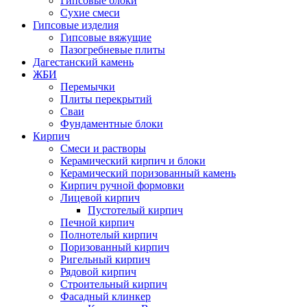
Гипсовые блоки
Сухие смеси
Гипсовые изделия
Гипсовые вяжущие
Пазогребневые плиты
Дагестанский камень
ЖБИ
Перемычки
Плиты перекрытий
Сваи
Фундаментные блоки
Кирпич
Cмеси и растворы
Керамический кирпич и блоки
Керамический поризованный камень
Кирпич ручной формовки
Лицевой кирпич
Пустотелый кирпич
Печной кирпич
Полнотелый кирпич
Поризованный кирпич
Ригельный кирпич
Рядовой кирпич
Строительный кирпич
Фасадный клинкер