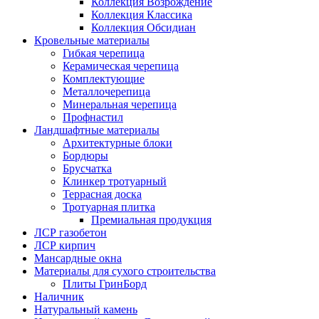
Коллекция Возрождение
Коллекция Классика
Коллекция Обсидиан
Кровельные материалы
Гибкая черепица
Керамическая черепица
Комплектующие
Металлочерепица
Минеральная черепица
Профнастил
Ландшафтные материалы
Архитектурные блоки
Бордюры
Брусчатка
Клинкер тротуарный
Террасная доска
Тротуарная плитка
Премиальная продукция
ЛСР газобетон
ЛСР кирпич
Мансардные окна
Материалы для сухого строительства
Плиты ГринБорд
Наличник
Натуральный камень