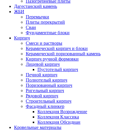
Пазогребневые плиты
Дагестанский камень
ЖБИ
Перемычки
Плиты перекрытий
Сваи
Фундаментные блоки
Кирпич
Cмеси и растворы
Керамический кирпич и блоки
Керамический поризованный камень
Кирпич ручной формовки
Лицевой кирпич
Пустотелый кирпич
Печной кирпич
Полнотелый кирпич
Поризованный кирпич
Ригельный кирпич
Рядовой кирпич
Строительный кирпич
Фасадный клинкер
Коллекция Возрождение
Коллекция Классика
Коллекция Обсидиан
Кровельные материалы