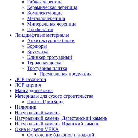
Гибкая черепица
Керамическая черепица
Комплектующие
Металлочерепица
Минеральная черепица
Профнастил
Ландшафтные материалы
Архитектурные блоки
Бордюры
Брусчатка
Клинкер тротуарный
Террасная доска
Тротуарная плитка
Премиальная продукция
ЛСР газобетон
ЛСР кирпич
Мансардные окна
Материалы для сухого строительства
Плиты ГринБорд
Наличник
Натуральный камень
Натуральный камень, Дагестанский камень
Натуральный камень, Иранский камень
Окна и двери VEKA
Остекление балконов и лоджий