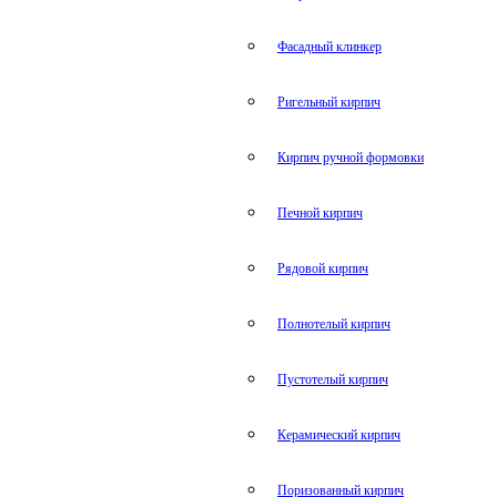
Фасадный клинкер
Ригельный кирпич
Кирпич ручной формовки
Печной кирпич
Рядовой кирпич
Полнотелый кирпич
Пустотелый кирпич
Керамический кирпич
Поризованный кирпич