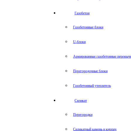
Газобетон
Газобетонные блоки
U-блоки
Армированные газобетонные перемыч
Перегородочные блоки
Газобетонный утеплитель
Силикат
Перегородки
Силикатный камень и кирпич