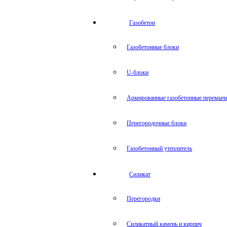
Газобетон
Газобетонные блоки
U-блоки
Армированные газобетонные перемыч
Перегородочные блоки
Газобетонный утеплитель
Силикат
Перегородки
Силикатный камень и кирпич