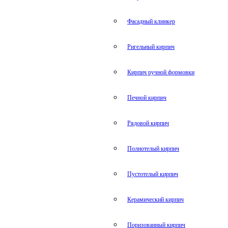
Фасадный клинкер
Ригельный кирпич
Кирпич ручной формовки
Печной кирпич
Рядовой кирпич
Полнотелый кирпич
Пустотелый кирпич
Керамический кирпич
Поризованный кирпич