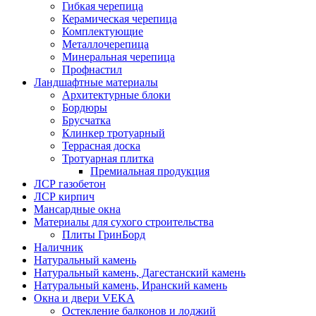
Гибкая черепица
Керамическая черепица
Комплектующие
Металлочерепица
Минеральная черепица
Профнастил
Ландшафтные материалы
Архитектурные блоки
Бордюры
Брусчатка
Клинкер тротуарный
Террасная доска
Тротуарная плитка
Премиальная продукция
ЛСР газобетон
ЛСР кирпич
Мансардные окна
Материалы для сухого строительства
Плиты ГринБорд
Наличник
Натуральный камень
Натуральный камень, Дагестанский камень
Натуральный камень, Иранский камень
Окна и двери VEKA
Остекление балконов и лоджий