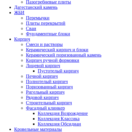
Пазогребневые плиты
Дагестанский камень
ЖБИ
Перемычки
Плиты перекрытий
Сваи
Фундаментные блоки
Кирпич
Cмеси и растворы
Керамический кирпич и блоки
Керамический поризованный камень
Кирпич ручной формовки
Лицевой кирпич
Пустотелый кирпич
Печной кирпич
Полнотелый кирпич
Поризованный кирпич
Ригельный кирпич
Рядовой кирпич
Строительный кирпич
Фасадный клинкер
Коллекция Возрождение
Коллекция Классика
Коллекция Обсидиан
Кровельные материалы