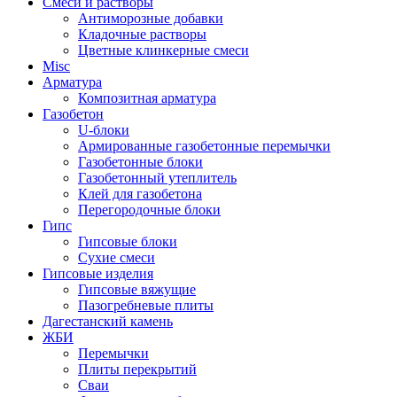
Cмеси и растворы
Антиморозные добавки
Кладочные растворы
Цветные клинкерные смеси
Misc
Арматура
Композитная арматура
Газобетон
U-блоки
Армированные газобетонные перемычки
Газобетонные блоки
Газобетонный утеплитель
Клей для газобетона
Перегородочные блоки
Гипс
Гипсовые блоки
Сухие смеси
Гипсовые изделия
Гипсовые вяжущие
Пазогребневые плиты
Дагестанский камень
ЖБИ
Перемычки
Плиты перекрытий
Сваи