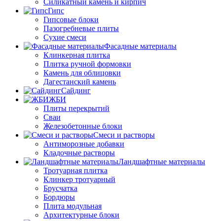
Силикатный камень и кирпич
Гипс
Гипсовые блоки
Пазогребневые плиты
Сухие смеси
Фасадные материалы
Клинкерная плитка
Плитка ручной формовки
Камень для облицовки
Дагестанский камень
Сайдинг
ЖБИ
Плиты перекрытий
Сваи
Железобетонные блоки
Cмеси и растворы
Антиморозные добавки
Кладочные растворы
Ландшафтные материалы
Тротуарная плитка
Клинкер тротуарный
Брусчатка
Бордюры
Плита модульная
Архитектурные блоки