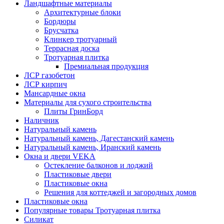
Ландшафтные материалы
Архитектурные блоки
Бордюры
Брусчатка
Клинкер тротуарный
Террасная доска
Тротуарная плитка
Премиальная продукция
ЛСР газобетон
ЛСР кирпич
Мансардные окна
Материалы для сухого строительства
Плиты ГринБорд
Наличник
Натуральный камень
Натуральный камень, Дагестанский камень
Натуральный камень, Иранский камень
Окна и двери VEKA
Остекление балконов и лоджий
Пластиковые двери
Пластиковые окна
Решения для коттеджей и загородных домов
Пластиковые окна
Популярные товары Тротуарная плитка
Силикат