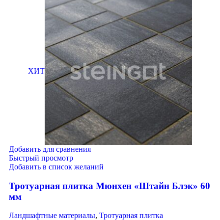
ХИТ
Добавить для сравнения
Быстрый просмотр
Добавить в список желаний
Тротуарная плитка Мюнхен «Штайн Блэк» 60
мм
Ландшафтные материалы
,
Тротуарная плитка