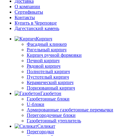
Доставка
О компании
Сертификаты
Контакты
Купить в Череповце
Дагестанский камень
Кирпич
Фасадный клинкер
Ригельный кирпич
Кирпич ручной формовки
Печной кирпич
Рядовой кирпич
Полнотелый кирпич
Пустотелый кирпич
Керамический кирпич
Поризованный кирпич
Газобетон
Газобетонные блоки
U-блоки
Армированные газобетонные перемычки
Перегородочные блоки
Газобетонный утеплитель
Силикат
Перегородки