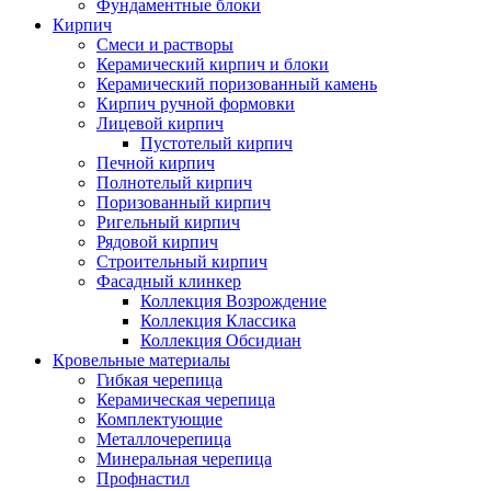
Фундаментные блоки
Кирпич
Cмеси и растворы
Керамический кирпич и блоки
Керамический поризованный камень
Кирпич ручной формовки
Лицевой кирпич
Пустотелый кирпич
Печной кирпич
Полнотелый кирпич
Поризованный кирпич
Ригельный кирпич
Рядовой кирпич
Строительный кирпич
Фасадный клинкер
Коллекция Возрождение
Коллекция Классика
Коллекция Обсидиан
Кровельные материалы
Гибкая черепица
Керамическая черепица
Комплектующие
Металлочерепица
Минеральная черепица
Профнастил