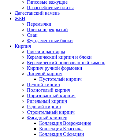
Гипсовые вяжущие
Пазогребневые плиты
Дагестанский камень
ЖБИ
Перемычки
Плиты перекрытий
Сваи
Фундаментные блоки
Кирпич
Cмеси и растворы
Керамический кирпич и блоки
Керамический поризованный камень
Кирпич ручной формовки
Лицевой кирпич
Пустотелый кирпич
Печной кирпич
Полнотелый кирпич
Поризованный кирпич
Ригельный кирпич
Рядовой кирпич
Строительный кирпич
Фасадный клинкер
Коллекция Возрождение
Коллекция Классика
Коллекция Обсидиан