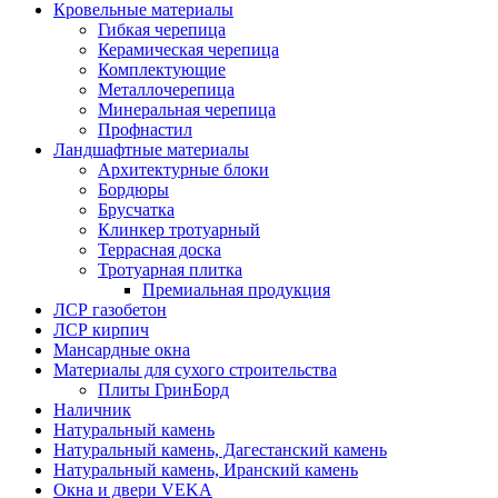
Кровельные материалы
Гибкая черепица
Керамическая черепица
Комплектующие
Металлочерепица
Минеральная черепица
Профнастил
Ландшафтные материалы
Архитектурные блоки
Бордюры
Брусчатка
Клинкер тротуарный
Террасная доска
Тротуарная плитка
Премиальная продукция
ЛСР газобетон
ЛСР кирпич
Мансардные окна
Материалы для сухого строительства
Плиты ГринБорд
Наличник
Натуральный камень
Натуральный камень, Дагестанский камень
Натуральный камень, Иранский камень
Окна и двери VEKA