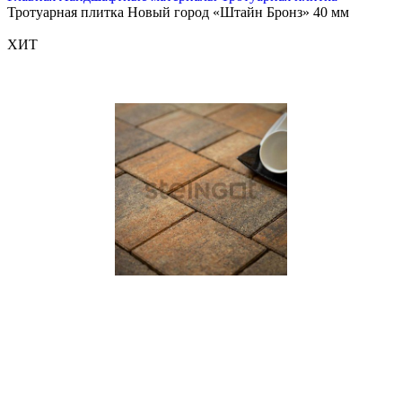
Тротуарная плитка Новый город «Штайн Бронз» 40 мм
ХИТ