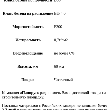
Класс бетона по прочности
B30
Класс бетона на растяжение
Btb 4,0
Морозостойкость
F200
Истираемость
0,7г/см2
Водопоглощение
не более 6%
Высота, мм
60 мм
Покрас
Частичный
Компания
«Папирус»
рада помочь Вам с доставкой товара на
строительную площадку.
Поставка материалов с Российских заводов не занимает
более
3-7 дней
в зависимости от удаленности того или иного завода.