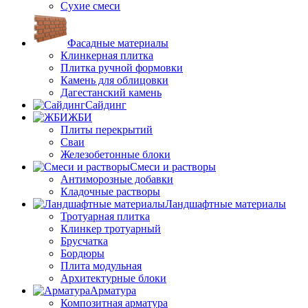
Сухие смеси
Фасадные материалы
Клинкерная плитка
Плитка ручной формовки
Камень для облицовки
Дагестанский камень
Сайдинг
ЖБИ
Плиты перекрытий
Сваи
Железобетонные блоки
Cмеси и растворы
Антиморозные добавки
Кладочные растворы
Ландшафтные материалы
Тротуарная плитка
Клинкер тротуарный
Брусчатка
Бордюры
Плита модульная
Архитектурные блоки
Арматура
Композитная арматура