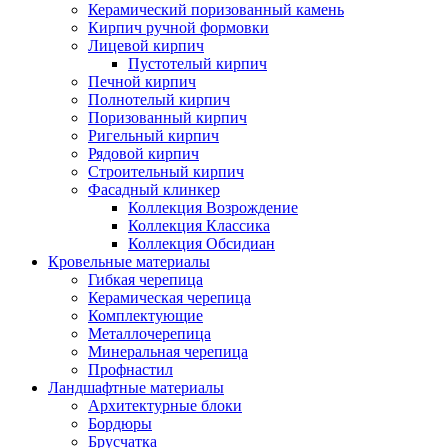
Керамический поризованный камень
Кирпич ручной формовки
Лицевой кирпич
Пустотелый кирпич
Печной кирпич
Полнотелый кирпич
Поризованный кирпич
Ригельный кирпич
Рядовой кирпич
Строительный кирпич
Фасадный клинкер
Коллекция Возрождение
Коллекция Классика
Коллекция Обсидиан
Кровельные материалы
Гибкая черепица
Керамическая черепица
Комплектующие
Металлочерепица
Минеральная черепица
Профнастил
Ландшафтные материалы
Архитектурные блоки
Бордюры
Брусчатка