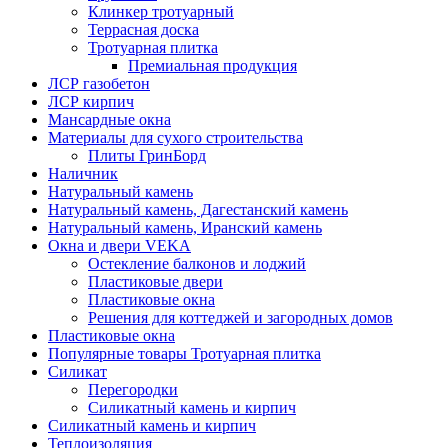
Клинкер тротуарный
Террасная доска
Тротуарная плитка
Премиальная продукция
ЛСР газобетон
ЛСР кирпич
Мансардные окна
Материалы для сухого строительства
Плиты ГринБорд
Наличник
Натуральный камень
Натуральный камень, Дагестанский камень
Натуральный камень, Иранский камень
Окна и двери VEKA
Остекление балконов и лоджий
Пластиковые двери
Пластиковые окна
Решения для коттеджей и загородных домов
Пластиковые окна
Популярные товары Тротуарная плитка
Силикат
Перегородки
Силикатный камень и кирпич
Силикатный камень и кирпич
Теплоизоляция