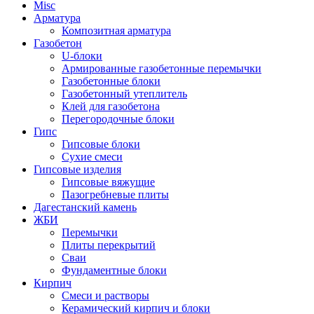
Misc
Арматура
Композитная арматура
Газобетон
U-блоки
Армированные газобетонные перемычки
Газобетонные блоки
Газобетонный утеплитель
Клей для газобетона
Перегородочные блоки
Гипс
Гипсовые блоки
Сухие смеси
Гипсовые изделия
Гипсовые вяжущие
Пазогребневые плиты
Дагестанский камень
ЖБИ
Перемычки
Плиты перекрытий
Сваи
Фундаментные блоки
Кирпич
Cмеси и растворы
Керамический кирпич и блоки