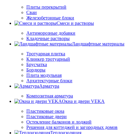
Плиты перекрытий
Сваи
Железобетонные блоки
Cмеси и растворы
Антиморозные добавки
Кладочные растворы
Ландшафтные материалы
Тротуарная плитка
Клинкер тротуарный
Брусчатка
Бордюры
Плита модульная
Архитектурные блоки
Арматура
Композитная арматура
Окна и двери VEKA
Пластиковые окна
Пластиковые двери
Остекление балконов и лоджий
Решения для коттеджей и загородных домов
Теплоизоляция