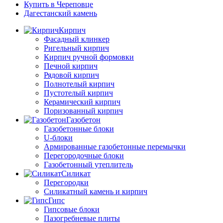
Купить в Череповце
Дагестанский камень
Кирпич
Фасадный клинкер
Ригельный кирпич
Кирпич ручной формовки
Печной кирпич
Рядовой кирпич
Полнотелый кирпич
Пустотелый кирпич
Керамический кирпич
Поризованный кирпич
Газобетон
Газобетонные блоки
U-блоки
Армированные газобетонные перемычки
Перегородочные блоки
Газобетонный утеплитель
Силикат
Перегородки
Силикатный камень и кирпич
Гипс
Гипсовые блоки
Пазогребневые плиты