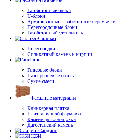
Газобетон
Газобетонные блоки
U-блоки
Армированные газобетонные перемычки
Перегородочные блоки
Газобетонный утеплитель
Силикат
Перегородки
Силикатный камень и кирпич
Гипс
Гипсовые блоки
Пазогребневые плиты
Сухие смеси
Фасадные материалы
Клинкерная плитка
Плитка ручной формовки
Камень для облицовки
Дагестанский камень
Сайдинг
ЖБИ