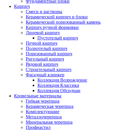
Фундаментные блоки
Кирпич
Cмеси и растворы
Керамический кирпич и блоки
Керамический поризованный камень
Кирпич ручной формовки
Лицевой кирпич
Пустотелый кирпич
Печной кирпич
Полнотелый кирпич
Поризованный кирпич
Ригельный кирпич
Рядовой кирпич
Строительный кирпич
Фасадный клинкер
Коллекция Возрождение
Коллекция Классика
Коллекция Обсидиан
Кровельные материалы
Гибкая черепица
Керамическая черепица
Комплектующие
Металлочерепица
Минеральная черепица
Профнастил