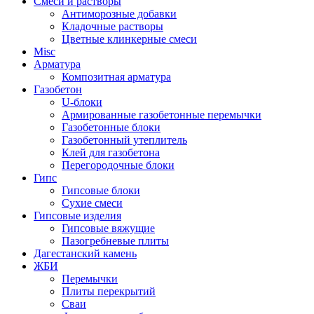
Cмеси и растворы
Антиморозные добавки
Кладочные растворы
Цветные клинкерные смеси
Misc
Арматура
Композитная арматура
Газобетон
U-блоки
Армированные газобетонные перемычки
Газобетонные блоки
Газобетонный утеплитель
Клей для газобетона
Перегородочные блоки
Гипс
Гипсовые блоки
Сухие смеси
Гипсовые изделия
Гипсовые вяжущие
Пазогребневые плиты
Дагестанский камень
ЖБИ
Перемычки
Плиты перекрытий
Сваи