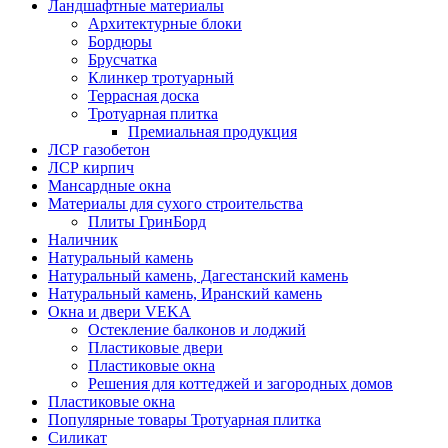
Ландшафтные материалы
Архитектурные блоки
Бордюры
Брусчатка
Клинкер тротуарный
Террасная доска
Тротуарная плитка
Премиальная продукция
ЛСР газобетон
ЛСР кирпич
Мансардные окна
Материалы для сухого строительства
Плиты ГринБорд
Наличник
Натуральный камень
Натуральный камень, Дагестанский камень
Натуральный камень, Иранский камень
Окна и двери VEKA
Остекление балконов и лоджий
Пластиковые двери
Пластиковые окна
Решения для коттеджей и загородных домов
Пластиковые окна
Популярные товары Тротуарная плитка
Силикат