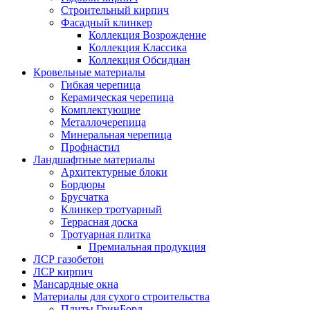
Строительный кирпич
Фасадный клинкер
Коллекция Возрождение
Коллекция Классика
Коллекция Обсидиан
Кровельные материалы
Гибкая черепица
Керамическая черепица
Комплектующие
Металлочерепица
Минеральная черепица
Профнастил
Ландшафтные материалы
Архитектурные блоки
Бордюры
Брусчатка
Клинкер тротуарный
Террасная доска
Тротуарная плитка
Премиальная продукция
ЛСР газобетон
ЛСР кирпич
Мансардные окна
Материалы для сухого строительства
Плиты ГринБорд