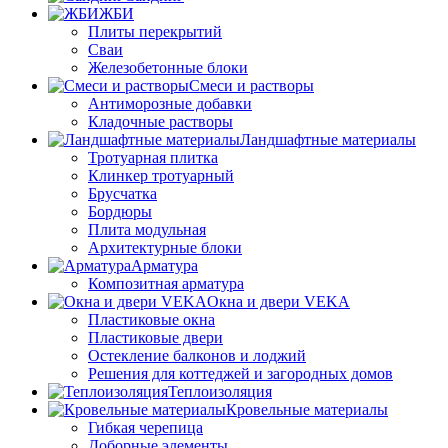
ЖБИ
Плиты перекрытий
Сваи
Железобетонные блоки
Cмеси и растворы
Антиморозные добавки
Кладочные растворы
Ландшафтные материалы
Тротуарная плитка
Клинкер тротуарный
Брусчатка
Бордюры
Плита модульная
Архитектурные блоки
Арматура
Композитная арматура
Окна и двери VEKA
Пластиковые окна
Пластиковые двери
Остекление балконов и лоджий
Решения для коттеджей и загородных домов
Теплоизоляция
Кровельные материалы
Гибкая черепица
Доборные элементы