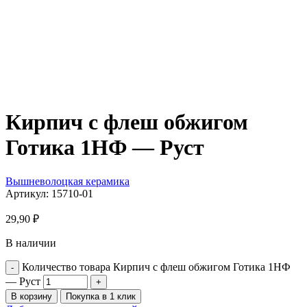
Кирпич с флеш обжигом
Готика 1НФ — Руст
Вышневолоцкая керамика
Артикул:
15710-01
29,90
₽
В наличии
Количество товара Кирпич с флеш обжигом Готика 1НФ
— Руст
В корзину
Покупка в 1 клик