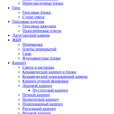
Перегородочные блоки
Гипс
Гипсовые блоки
Сухие смеси
Гипсовые изделия
Гипсовые вяжущие
Пазогребневые плиты
Дагестанский камень
ЖБИ
Перемычки
Плиты перекрытий
Сваи
Фундаментные блоки
Кирпич
Cмеси и растворы
Керамический кирпич и блоки
Керамический поризованный камень
Кирпич ручной формовки
Лицевой кирпич
Пустотелый кирпич
Печной кирпич
Полнотелый кирпич
Поризованный кирпич
Ригельный кирпич
Рядовой кирпич