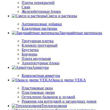
Плиты перекрытий
Сваи
Железобетонные блоки
Cмеси и растворы
Антиморозные добавки
Кладочные растворы
Ландшафтные материалы
Тротуарная плитка
Клинкер тротуарный
Брусчатка
Бордюры
Плита модульная
Архитектурные блоки
Арматура
Композитная арматура
Окна и двери VEKA
Пластиковые окна
Пластиковые двери
Остекление балконов и лоджий
Решения для коттеджей и загородных домов
Теплоизоляция