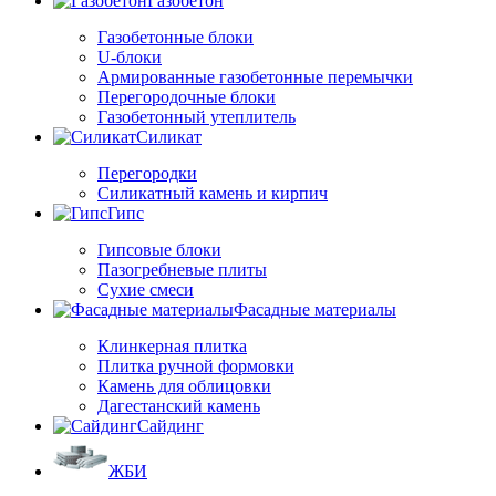
Газобетон
Газобетонные блоки
U-блоки
Армированные газобетонные перемычки
Перегородочные блоки
Газобетонный утеплитель
Силикат
Перегородки
Силикатный камень и кирпич
Гипс
Гипсовые блоки
Пазогребневые плиты
Сухие смеси
Фасадные материалы
Клинкерная плитка
Плитка ручной формовки
Камень для облицовки
Дагестанский камень
Сайдинг
ЖБИ