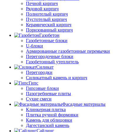
Печной кирпич
Рядовой кирпич
Полнотелый кирпич
Пустотелый кирпич
Керамический кирпич
Поризованный кирпич
Газобетон
Газобетонные блоки
U-блоки
Армированные газобетонные перемычки
Перегородочные блоки
Газобетонный утеплитель
Силикат
Перегородки
Силикатный камень и кирпич
Гипс
Гипсовые блоки
Пазогребневые плиты
Сухие смеси
Фасадные материалы
Клинкерная плитка
Плитка ручной формовки
Камень для облицовки
Дагестанский камень
Сайдинг