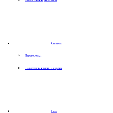
Газобетонный утеплитель
Силикат
Перегородки
Силикатный камень и кирпич
Гипс