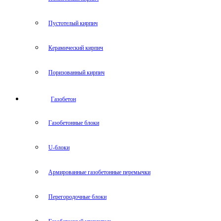
Пустотелый кирпич
Керамический кирпич
Поризованный кирпич
Газобетон
Газобетонные блоки
U-блоки
Армированные газобетонные перемычки
Перегородочные блоки