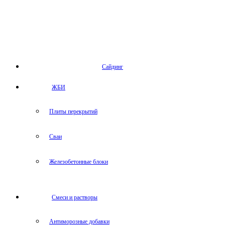
Сайдинг
ЖБИ
Плиты перекрытий
Сваи
Железобетонные блоки
Cмеси и растворы
Антиморозные добавки