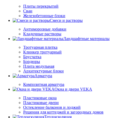
Плиты перекрытий
Сваи
Железобетонные блоки
Cмеси и растворы
Антиморозные добавки
Кладочные растворы
Ландшафтные материалы
Тротуарная плитка
Клинкер тротуарный
Брусчатка
Бордюры
Плита модульная
Архитектурные блоки
Арматура
Композитная арматура
Окна и двери VEKA
Пластиковые окна
Пластиковые двери
Остекление балконов и лоджий
Решения для коттеджей и загородных домов
Теплоизоляция