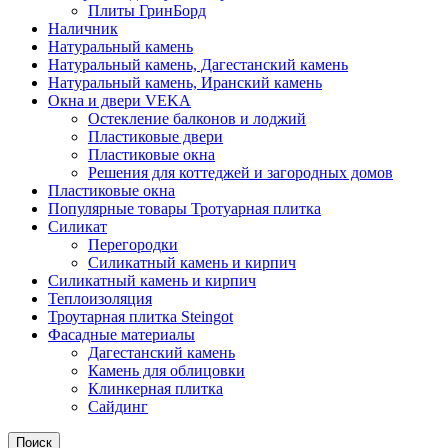
Плиты ГринБорд
Наличник
Натуральный камень
Натуральный камень, Дагестанский камень
Натуральный камень, Иранский камень
Окна и двери VEKA
Остекление балконов и лоджий
Пластиковые двери
Пластиковые окна
Решения для коттеджей и загородных домов
Пластиковые окна
Популярные товары Тротуарная плитка
Силикат
Перегородки
Силикатный камень и кирпич
Силикатный камень и кирпич
Теплоизоляция
Троутарная плитка Steingot
Фасадные материалы
Дагестанский камень
Камень для облицовки
Клинкерная плитка
Сайдинг
Поиск