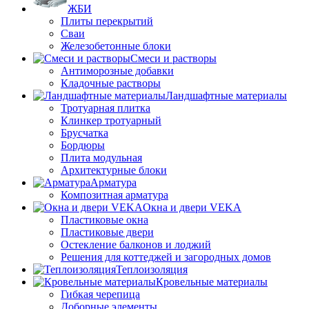
ЖБИ
Плиты перекрытий
Сваи
Железобетонные блоки
Cмеси и растворы
Антиморозные добавки
Кладочные растворы
Ландшафтные материалы
Тротуарная плитка
Клинкер тротуарный
Брусчатка
Бордюры
Плита модульная
Архитектурные блоки
Арматура
Композитная арматура
Окна и двери VEKA
Пластиковые окна
Пластиковые двери
Остекление балконов и лоджий
Решения для коттеджей и загородных домов
Теплоизоляция
Кровельные материалы
Гибкая черепица
Доборные элементы