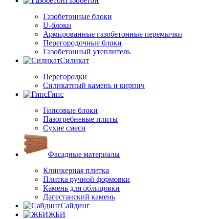
Газобетон
Газобетонные блоки
U-блоки
Армированные газобетонные перемычки
Перегородочные блоки
Газобетонный утеплитель
Силикат
Перегородки
Силикатный камень и кирпич
Гипс
Гипсовые блоки
Пазогребневые плиты
Сухие смеси
Фасадные материалы
Клинкерная плитка
Плитка ручной формовки
Камень для облицовки
Дагестанский камень
Сайдинг
ЖБИ