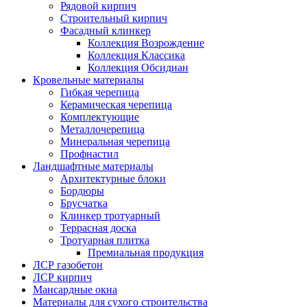
Рядовой кирпич
Строительный кирпич
Фасадный клинкер
Коллекция Возрождение
Коллекция Классика
Коллекция Обсидиан
Кровельные материалы
Гибкая черепица
Керамическая черепица
Комплектующие
Металлочерепица
Минеральная черепица
Профнастил
Ландшафтные материалы
Архитектурные блоки
Бордюры
Брусчатка
Клинкер тротуарный
Террасная доска
Тротуарная плитка
Премиальная продукция
ЛСР газобетон
ЛСР кирпич
Мансардные окна
Материалы для сухого строительства