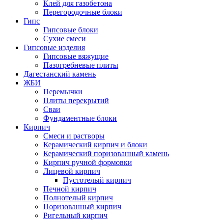
Клей для газобетона
Перегородочные блоки
Гипс
Гипсовые блоки
Сухие смеси
Гипсовые изделия
Гипсовые вяжущие
Пазогребневые плиты
Дагестанский камень
ЖБИ
Перемычки
Плиты перекрытий
Сваи
Фундаментные блоки
Кирпич
Cмеси и растворы
Керамический кирпич и блоки
Керамический поризованный камень
Кирпич ручной формовки
Лицевой кирпич
Пустотелый кирпич
Печной кирпич
Полнотелый кирпич
Поризованный кирпич
Ригельный кирпич