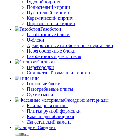
Рядовой кирпич
Полнотелый кирпич
Пустотелый кирпич
Керамический кирпич
Поризованный кирпич
Газобетон
Газобетонные блоки
U-блоки
Армированные газобетонные перемычки
Перегородочные блоки
Газобетонный утеплитель
Силикат
Перегородки
Силикатный камень и кирпич
Гипс
Гипсовые блоки
Пазогребневые плиты
Сухие смеси
Фасадные материалы
Клинкерная плитка
Плитка ручной формовки
Камень для облицовки
Дагестанский камень
Сайдинг