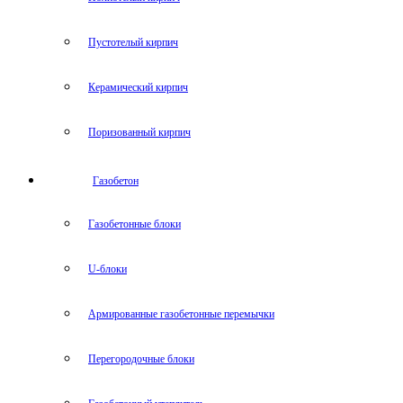
Пустотелый кирпич
Керамический кирпич
Поризованный кирпич
Газобетон
Газобетонные блоки
U-блоки
Армированные газобетонные перемычки
Перегородочные блоки