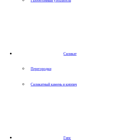
Газобетонный утеплитель
Силикат
Перегородки
Силикатный камень и кирпич
Гипс