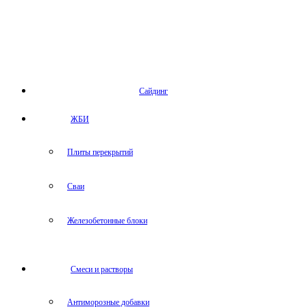
Сайдинг
ЖБИ
Плиты перекрытий
Сваи
Железобетонные блоки
Cмеси и растворы
Антиморозные добавки