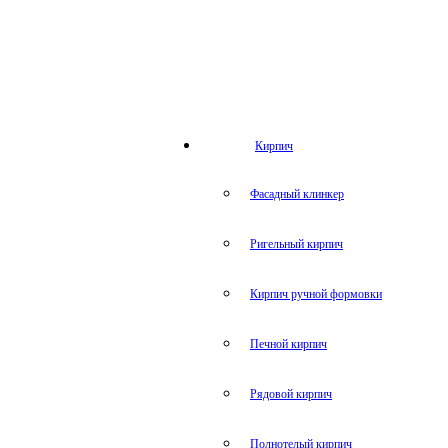
Кирпич
Фасадный клинкер
Ригельный кирпич
Кирпич ручной формовки
Печной кирпич
Рядовой кирпич
Полнотелый кирпич