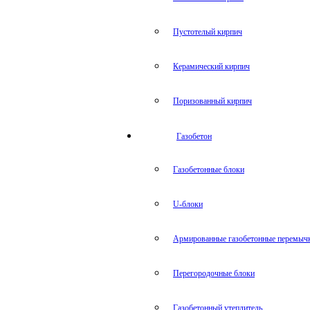
Пустотелый кирпич
Керамический кирпич
Поризованный кирпич
Газобетон
Газобетонные блоки
U-блоки
Армированные газобетонные перемыч
Перегородочные блоки
Газобетонный утеплитель