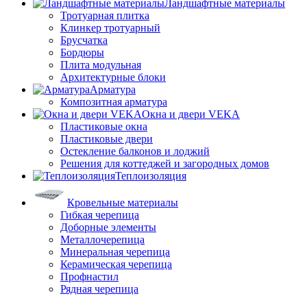
Ландшафтные материалы
Тротуарная плитка
Клинкер тротуарный
Брусчатка
Бордюры
Плита модульная
Архитектурные блоки
Арматура
Композитная арматура
Окна и двери VEKA
Пластиковые окна
Пластиковые двери
Остекление балконов и лоджий
Решения для коттеджей и загородных домов
Теплоизоляция
Кровельные материалы
Гибкая черепица
Доборные элементы
Металлочерепица
Минеральная черепица
Керамическая черепица
Профнастил
Рядная черепица