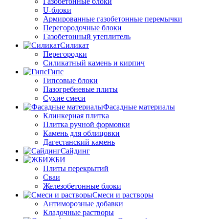
Газобетонные блоки
U-блоки
Армированные газобетонные перемычки
Перегородочные блоки
Газобетонный утеплитель
Силикат
Перегородки
Силикатный камень и кирпич
Гипс
Гипсовые блоки
Пазогребневые плиты
Сухие смеси
Фасадные материалы
Клинкерная плитка
Плитка ручной формовки
Камень для облицовки
Дагестанский камень
Сайдинг
ЖБИ
Плиты перекрытий
Сваи
Железобетонные блоки
Cмеси и растворы
Антиморозные добавки
Кладочные растворы