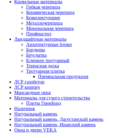
Кровельные материалы
Гибкая черепица
Керамическая черепица
Комплектующие
Металлочерепица
Минеральная черепица
Профнастил
Ландшафтные материалы
Архитектурные блоки
Бордюры
Брусчатка
Клинкер тротуарный
Террасная доска
Тротуарная плитка
Премиальная продукция
ЛСР газобетон
ЛСР кирпич
Мансардные окна
Материалы для сухого строительства
Плиты ГринБорд
Наличник
Натуральный камень
Натуральный камень, Дагестанский камень
Натуральный камень, Иранский камень
Окна и двери VEKA