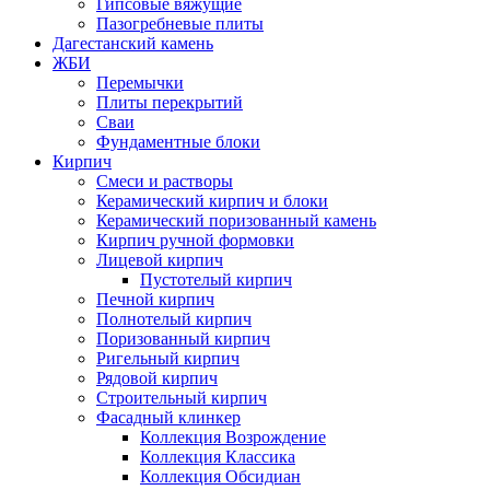
Гипсовые вяжущие
Пазогребневые плиты
Дагестанский камень
ЖБИ
Перемычки
Плиты перекрытий
Сваи
Фундаментные блоки
Кирпич
Cмеси и растворы
Керамический кирпич и блоки
Керамический поризованный камень
Кирпич ручной формовки
Лицевой кирпич
Пустотелый кирпич
Печной кирпич
Полнотелый кирпич
Поризованный кирпич
Ригельный кирпич
Рядовой кирпич
Строительный кирпич
Фасадный клинкер
Коллекция Возрождение
Коллекция Классика
Коллекция Обсидиан