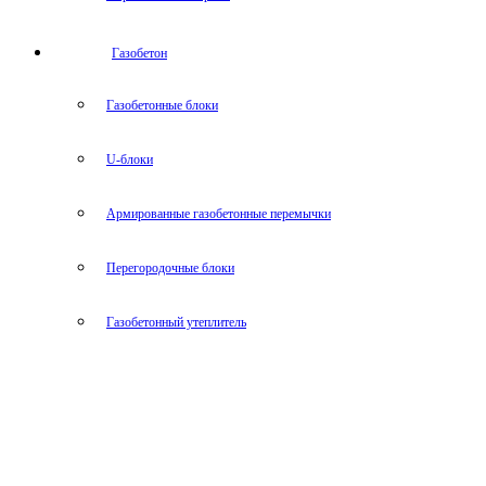
Газобетон
Газобетонные блоки
U-блоки
Армированные газобетонные перемычки
Перегородочные блоки
Газобетонный утеплитель