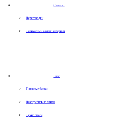
Силикат
Перегородки
Силикатный камень и кирпич
Гипс
Гипсовые блоки
Пазогребневые плиты
Сухие смеси