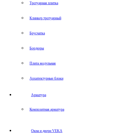
Тротуарная плитка
Клинкер тротуарный
Брусчатка
Бордюры
Плита модульная
Архитектурные блоки
Арматура
Композитная арматура
Окна и двери VEKA