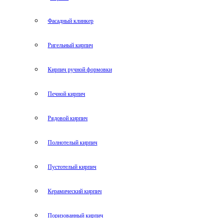
Фасадный клинкер
Ригельный кирпич
Кирпич ручной формовки
Печной кирпич
Рядовой кирпич
Полнотелый кирпич
Пустотелый кирпич
Керамический кирпич
Поризованный кирпич